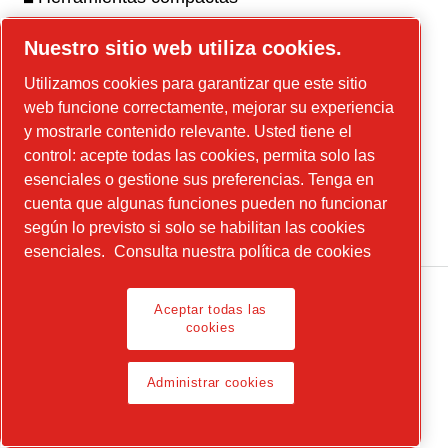
Serie CP3550 - Lijadoras y amoladoras
Nuestro sitio web utiliza cookies.
angulares y de troqueles industriales
Utilizamos cookies para garantizar que este sitio
Serie CP3650 - Lijadoras y amoladoras
web funcione correctamente, mejorar su experiencia
industriales
y mostrarle contenido relevante. Usted tiene el
Serie CP3850 - Lijadoras y amoladoras
control: acepte todas las cookies, permita solo las
angulares industriales
esenciales o gestione sus preferencias. Tenga en
Serie CP1117 - Taladros de pistola industriales
cuenta que algunas funciones pueden no funcionar
según lo previsto si solo se habilitan las cookies
esenciales.
Consulta nuestra política de cookies
Aceptar todas las
cookies
Aviso legal, Política de privacidad
Administrar cookies
Administrar cookies
© 2026 Chicago Pneumatic