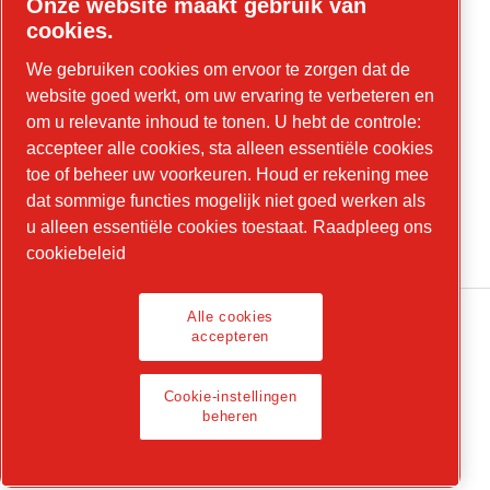
Onze website maakt gebruik van
Accuschuurmachines
cookies.
Elektrische polijstmachines
We gebruiken cookies om ervoor te zorgen dat de
website goed werkt, om uw ervaring te verbeteren en
Accessoires
om u relevante inhoud te tonen. U hebt de controle:
Luchtleidingen
accepteer alle cookies, sta alleen essentiële cookies
toe of beheer uw voorkeuren. Houd er rekening mee
Luchtleidingconfigurator
dat sommige functies mogelijk niet goed werken als
u alleen essentiële cookies toestaat.
Raadpleeg ons
cookiebeleid
Alle cookies
accepteren
Privacy-portaal
Cookie-instellingen
Cookie-instellingen beheren
beheren
© 2026 Chicago Pneumatic