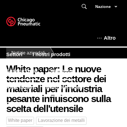
Nazione
Altro
Notizie aziendali
Settori
I nostri prodotti
White paper: Le nuove
Service Desk
Distributori
tendenze nel settore dei
materiali per l'industria
Area esperti
Notizie e Storie
pesante influiscono sulla
Chi siamo
scelta dell'utensile
White paper
Lavorazione dei metalli