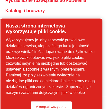
Hydrauliczne rozwiązania do kotwienia
Katalogi i broszury
Narzędzia przemysłowe
Nasza strona internetowa
Narzędzia serwisowe do pojazdów
wykorzystuje pliki cookie.
Silniki pneumatyczne
Wykorzystujemy je, aby zapewnić prawidłowe
działanie serwisu, ulepszać jego funkcjonalność
oraz wyświetlać treści dopasowane do użytkownika.
Produkty i serie
Możesz zaakceptować wszystkie pliki cookie,
zezwolić jedynie na niezbędne lub dostosować
#SizeMatters
ustawienia zgodnie z własnymi preferencjami.
Wspieramy Cię!
Pamiętaj, że przy zezwoleniu wyłącznie na
CP Bez ograniczeń
niezbędne pliki cookie niektóre funkcje strony mogą
działać w ograniczonym zakresie.
Zapoznaj się z
naszymi zasadami dotyczącymi plików cookie
Akceptuj wszystkie