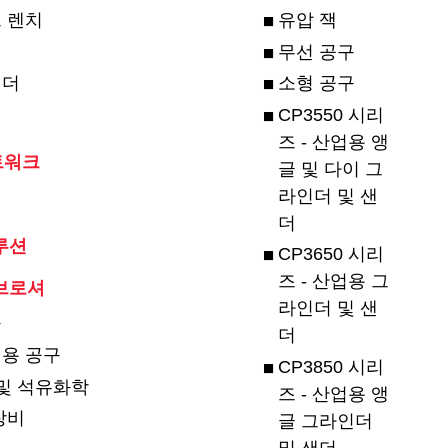
 렌치
유압 잭
무선 공구
인더
소형 공구
기
CP3550 시리
즈 - 산업용 앵
트워크
글 및 다이 그
라인더 및 샌
더
루션
CP3650 시리
즈 - 산업용 그
브로셔
라인더 및 샌
구
더
용 공구
CP3850 시리
 및 석유화학
즈 - 산업용 앵
장비
글 그라인더
및 샌더