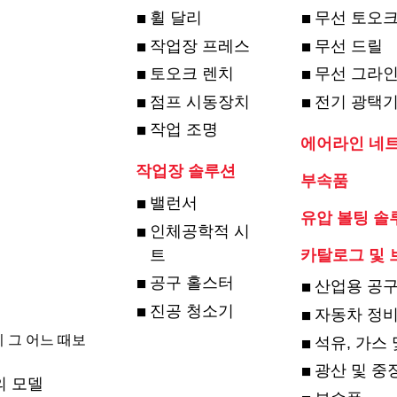
휠 달리
무선 토오크
작업장 프레스
무선 드릴
토오크 렌치
무선 그라
점프 시동장치
전기 광택
작업 조명
에어라인 네
작업장 솔루션
부속품
밸런서
유압 볼팅 솔
인체공학적 시
트
카탈로그 및 
공구 홀스터
산업용 공
진공 청소기
자동차 정비
 그 어느 때보
석유, 가스
광산 및 중
의 모델