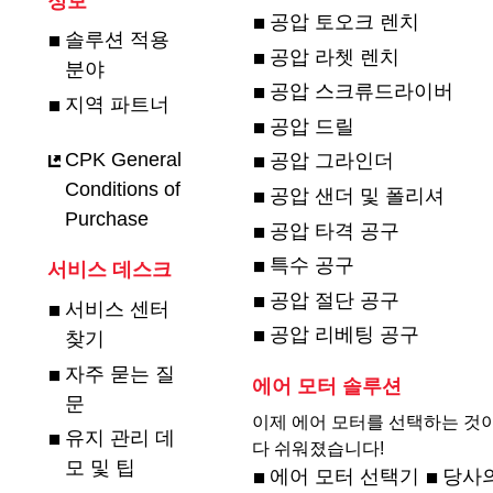
정보
공압 토오크 렌치
솔루션 적용
공압 라쳇 렌치
분야
공압 스크류드라이버
지역 파트너
공압 드릴
CPK General
공압 그라인더
Conditions of
공압 샌더 및 폴리셔
Purchase
공압 타격 공구
특수 공구
서비스 데스크
공압 절단 공구
서비스 센터
공압 리베팅 공구
찾기
자주 묻는 질
에어 모터 솔루션
문
이제 에어 모터를 선택하는 것이
유지 관리 데
다 쉬워졌습니다!
모 및 팁
에어 모터 선택기
당사