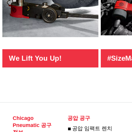
We Lift You Up!
#SizeM
Chicago
공압 공구
Pneumatic 공구
공압 임팩트 렌치