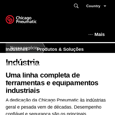
Country
Mais
Nosso negócio
Industries
Produtos & Soluções
Indústria
Balcão de atendimento
Distribuidoras
Uma linha completa de
Expert Corner
News & Events
ferramentas e equipamentos
industriais
Apresentando Chicago Pneumatic
A dedicação da Chicago Pneumatic às indústrias
geral e pesada vem de décadas. Desempenho
confiável e segurança são os principais