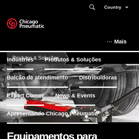
Country
Mais
Produtos & Soluções
Industries
Produtos & Soluções
Balcão de atendimento
Distribuidoras
Expert Corner
News & Events
Apresentando Chicago Pneumatic
Equipamentos para