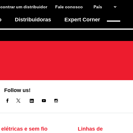
contrar um distribuidor
Fale conosco
País
o
Distribuidoras
Expert Corner
Follow us!
elétricas e sem fio
Linhas de