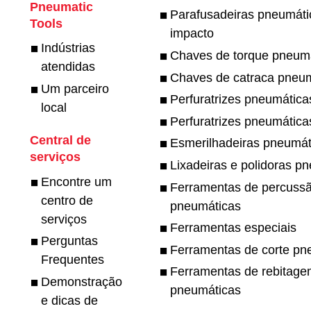
Pneumatic
Parafusadeiras pneumáti
Tools
impacto
Indústrias
Chaves de torque pneum
atendidas
Chaves de catraca pneu
Um parceiro
Perfuratrizes pneumática
local
Perfuratrizes pneumática
Central de
Esmerilhadeiras pneumát
serviços
Lixadeiras e polidoras p
Encontre um
Ferramentas de percuss
centro de
pneumáticas
serviços
Ferramentas especiais
Perguntas
Ferramentas de corte pn
Frequentes
Ferramentas de rebitag
Demonstração
pneumáticas
e dicas de