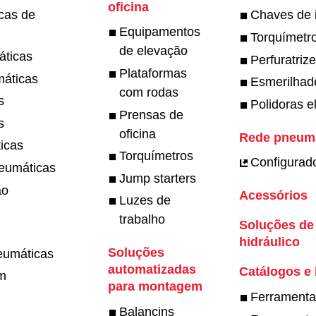
oficina
cas de
Chaves de 
Equipamentos
Torquímetro
de elevação
áticas
Perfuratriz
Plataformas
máticas
Esmerilhade
com rodas
s
Polidoras el
Prensas de
s
oficina
Rede pneumát
icas
Torquímetros
Configurado
neumáticas
Jump starters
ão
Acessórios
Luzes de
trabalho
Soluções de
hidráulico
Soluções
eumáticas
automatizadas
Catálogos e
em
para montagem
Ferramentas
Balancins