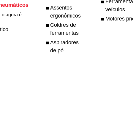
Ferramenta
pneumáticos
Assentos
veículos
co agora é
ergonômicos
Motores pn
Coldres de
tico
ferramentas
Aspiradores
de pó