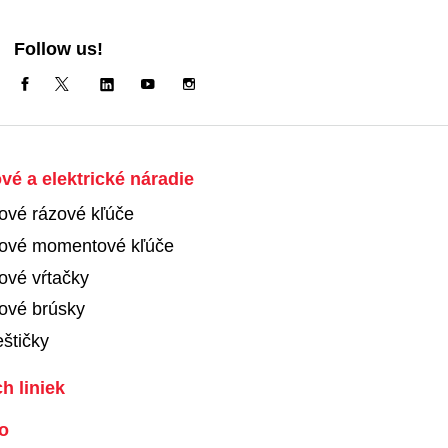
Follow us!
é a elektrické náradie
ové rázové kľúče
ové momentové kľúče
ové vŕtačky
ové brúsky
eštičky
h liniek
o