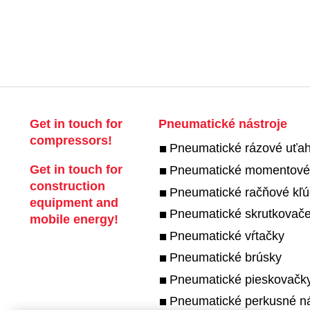
Get in touch for
Pneumatické nástroje
compressors!
Pneumatické rázové uťa
Get in touch for
Pneumatické momentové
construction
Pneumatické račňové kľ
equipment and
Pneumatické skrutkovač
mobile energy!
Pneumatické vŕtačky
Pneumatické brúsky
Pneumatické pieskovačky 
Pneumatické perkusné ná