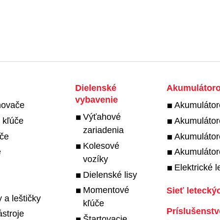
Dielenské
Akumulátorov
vybavenie
hovače
Akumulátor
Výťahové
 kľúče
Akumulátor
zariadenia
úče
Akumulátor
Kolesové
e
Akumulátor
vozíky
Elektrické l
Dielenské lisy
Momentové
Sieť leteckýc
a leštičky
kľúče
Príslušenstv
stroje
Štartovacie