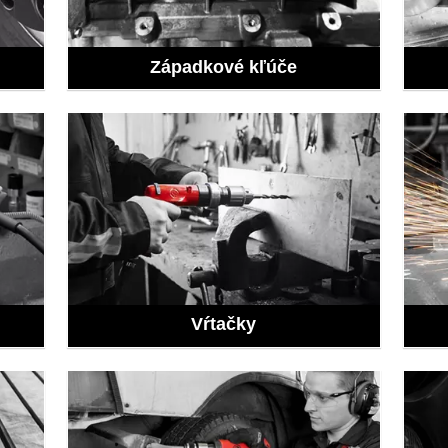
Západkové kľúče
Vŕtačky