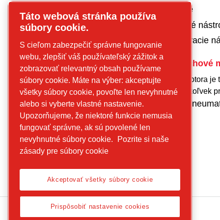
Špeciálne nástroje
Táto webová stránka používa
Pneumatické rezné nástr
súbory cookie.
Pneumatické nitovacie ná
S cieľom zabezpečiť správne fungovanie
webu, zlepšiť váš používateľský zážitok a
Riešenia pre vzduchové 
zobrazovať relevantný obsah používame
Výber vzduchového motora je 
súbory cookie. Máte na výber: akceptujte
jednoduchší ako kedykoľvek p
všetky súbory cookie, povoľte len nevyhnutné
Nástroj na výber pneuma
alebo si vyberte vlastné nastavenie.
Upozorňujeme, že niektoré funkcie nemusia
motora​
fungovať správne, ak sú povolené len
Naše modely
nevyhnutné súbory cookie.
Pozrite si naše
zásady pre súbory cookie
Akceptovať všetky súbory cookie
Prispôsobiť nastavenie cookies