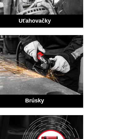
Uťahovačky
Brúsky