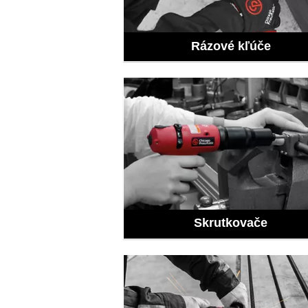
Rázové kľúče
Skrutkovače