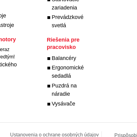
zariadenia
oje
Prevádzkové
stroje
svetlá
motory
Riešenia pre
pracovisko
teraz
redtým!
Balancéry
tického
Ergonomické
sedadlá
Puzdrá na
náradie
Vysávače
Ustanovenia o ochrane osobných údajov
Prispôsob