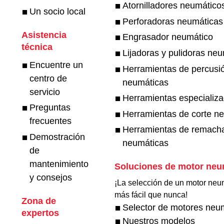
Atornilladores neumático
Un socio local
Perforadoras neumáticas
Asistencia
Engrasador neumático
técnica
Lijadoras y pulidoras ne
Encuentre un
Herramientas de percusi
centro de
neumáticas
servicio
Herramientas especializ
Preguntas
Herramientas de corte n
frecuentes
Herramientas de remach
Demostración
neumáticas
de
mantenimiento
Soluciones de motor neu
y consejos
¡La selección de un motor neu
más fácil que nunca!​
Zona de
Selector de motores neu
expertos
Nuestros modelos