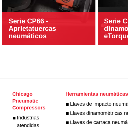
Serie CP66 -
Serie C
Aprietatuercas
dinamom
neumáticos
eTorqu
Chicago
Herramientas neumática
Pneumatic
Llaves de impacto neumá
Compressors
Llaves dinamométricas n
Industrias
Llaves de carraca neumá
atendidas