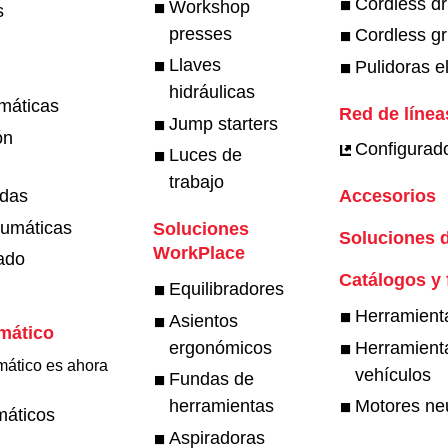
Cordless dri
Workshop
s
presses
Cordless gr
Llaves
Pulidoras e
hidráulicas
umáticas
Red de línea
Jump starters
ón
Configurado
Luces de
trabajo
adas
Accesorios
eumáticas
Soluciones
Soluciones 
WorkPlace
ado
Catálogos y 
Equilibradores
Herramienta
Asientos
mático
ergonómicos
Herramienta
mático es ahora
vehículos
Fundas de
herramientas
Motores ne
máticos
Aspiradoras