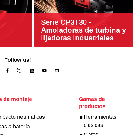
Serie CP3T30 -
Amoladoras de turbina y
lijadoras industriales
Follow us!
s de montaje
Gamas de
s
productos
impacto neumáticas
Herramientas
clásicas
cas a batería
Gatos