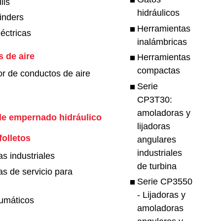
lls
hidráulicos
inders
Herramientas
léctricas
inalámbricas
s de aire
Herramientas
compactas
r de conductos de aire
Serie
CP3T30:
amoladoras y
de empernado hidráulico
lijadoras
folletos
angulares
industriales
s industriales
de turbina
s de servicio para
Serie CP3550
- Lijadoras y
umáticos
amoladoras