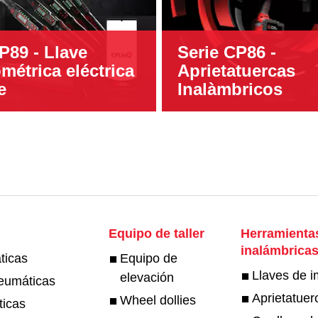
P89 - Llave
Serie CP86 -
étrica eléctrica
Aprietatuercas
e
Inalàmbricos
s
Equipo de taller
Herramienta
inalámbrica
ticas
Equipo de
Llaves de 
elevación
eumáticas
Aprietatuer
Wheel dollies
ticas