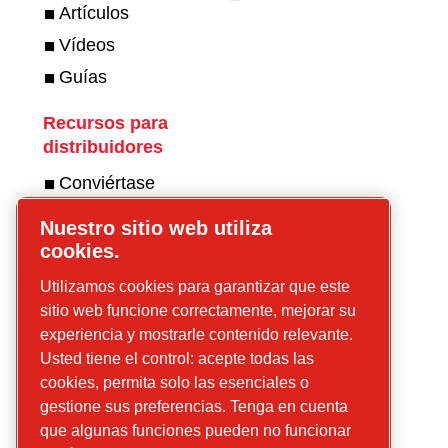
Artículos
Vídeos
Guías
Recursos para
distribuidores
Conviértase
en distribuidor
Nuestro sitio web utiliza
cookies.
Póngase en
contacto para
Utilizamos cookies para garantizar que este
saber más
sitio web funcione correctamente, mejorar su
sobre
experiencia y mostrarle contenido relevante.
compresores.
Usted tiene el control: acepte todas las
cookies, permita solo las esenciales o
Póngase en
gestione sus preferencias. Tenga en cuenta
contacto para
que algunas funciones pueden no funcionar
saber más