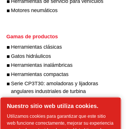
Herramientas de servicio para vehículos
Motores neumáticos
Gamas de productos
Herramientas clásicas
Gatos hidráulicos
Herramientas inalámbricas
Herramientas compactas
Serie CP3T30: amoladoras y lijadoras
angulares industriales de turbina
Serie CP3550 - Lijadoras y amoladoras
Nuestro sitio web utiliza cookies.
angulares y de troqueles industriales
Utilizamos cookies para garantizar que este sitio
Serie CP3650 - Lijadoras y amoladoras
web funcione correctamente, mejorar su experiencia
industriales