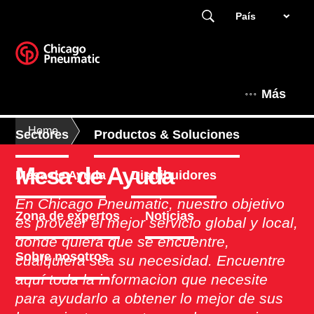
País
Más
Home
Sectores
Productos & Soluciones
Mesa de Ayuda
Mesa de Ayuda
Distribuidores
En Chicago Pneumatic, nuestro objetivo
Zona de expertos
Noticias
es proveer el mejor servicio global y local,
donde quiera que se encuentre,
Sobre nosotros
cualquiera sea su necesidad. Encuentre
aquí toda la informacion que necesite
para ayudarlo a obtener lo mejor de sus