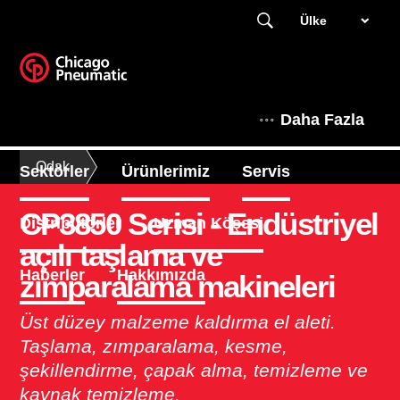
Ülke
Daha Fazla
Odak
Sektörler
Ürünlerimiz
Servis
CP3850 Serisi - Endüstriyel
Distribütörler
Uzman Köşesi
açılı taşlama ve
Haberler
Hakkımızda
zımparalama makineleri
Üst düzey malzeme kaldırma el aleti.
Taşlama, zımparalama, kesme,
şekillendirme, çapak alma, temizleme ve
kaynak temizleme.