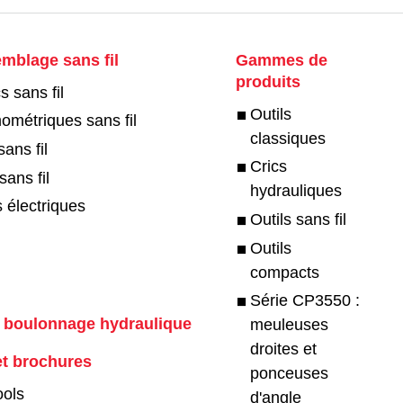
emblage sans fil
Gammes de
produits
s sans fil
Outils
métriques sans fil
classiques
ans fil
Crics
ans fil
hydrauliques
 électriques
Outils sans fil
Outils
compacts
Série CP3550 :
e boulonnage hydraulique
meuleuses
droites et
et brochures
ponceuses
ools
d'angle