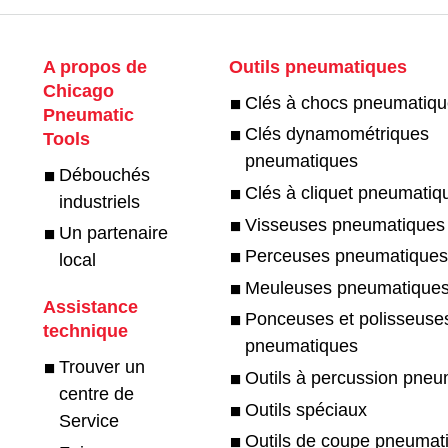
A propos de
Outils pneumatiques
Chicago
Clés à chocs pneumatiq
Pneumatic
Clés dynamométriques
Tools
pneumatiques
Débouchés
Clés à cliquet pneumatiq
industriels
Visseuses pneumatiques
Un partenaire
Perceuses pneumatique
local
Meuleuses pneumatique
Assistance
Ponceuses et polisseuse
technique
pneumatiques
Trouver un
Outils à percussion pne
centre de
Outils spéciaux
Service
Outils de coupe pneumat