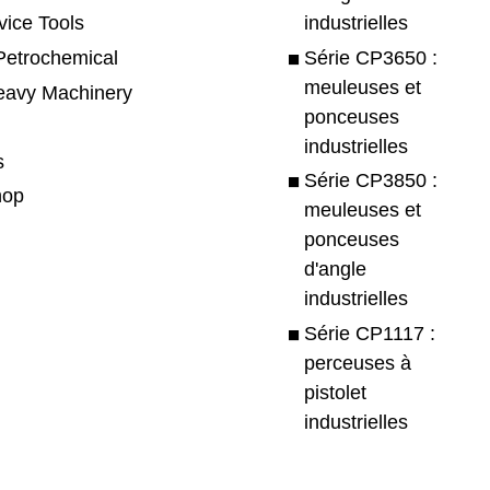
industrielles
vice Tools
Série CP3650 :
Petrochemical
meuleuses et
eavy Machinery
ponceuses
industrielles
s
Série CP3850 :
hop
meuleuses et
ponceuses
d'angle
industrielles
Série CP1117 :
perceuses à
pistolet
industrielles