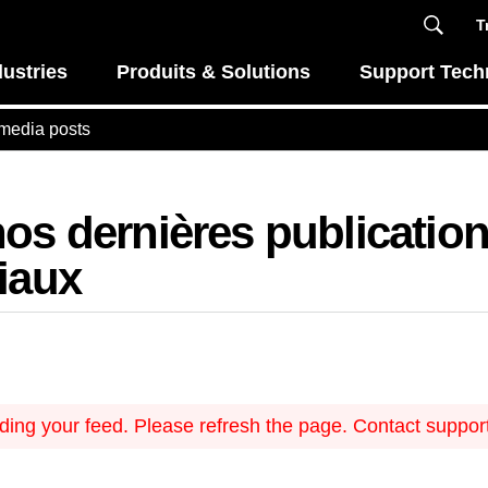
T
dustries
Produits & Solutions
Support Tech
 media posts
os dernières publication
iaux
ing your feed. Please refresh the page. Contact support i