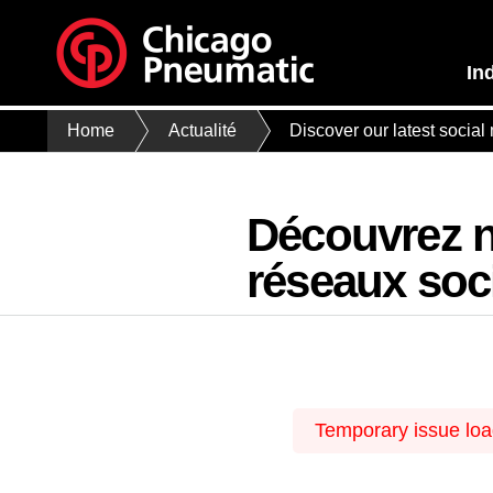
In
Home
Actualité
Discover our latest social
Découvrez n
réseaux soc
Temporary issue load