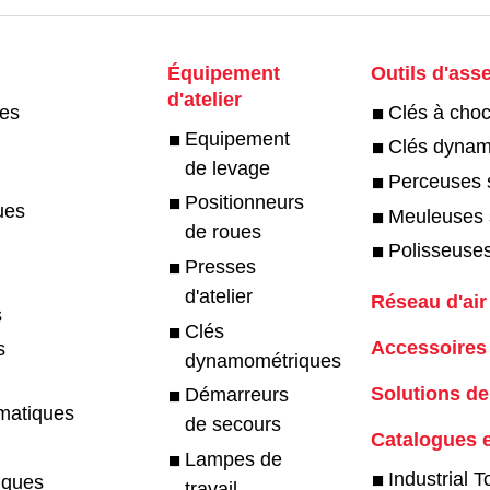
Équipement
Outils d'ass
d'atelier
ues
Clés à choc
Equipement
Clés dynamo
de levage
Perceuses s
Positionneurs
ues
Meuleuses s
de roues
Polisseuses
Presses
s
d'atelier
Réseau d'air
s
Clés
Accessoires
s
dynamométriques
Solutions d
Démarreurs
umatiques
de secours
Catalogues 
Lampes de
Industrial T
iques
travail