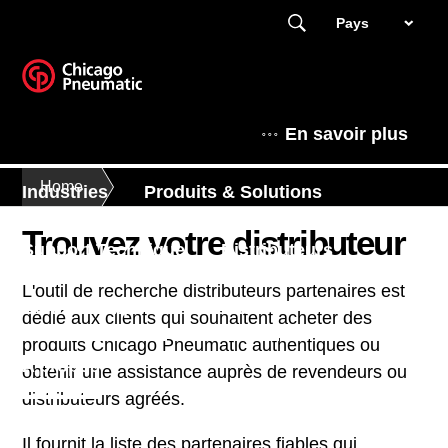
Pays
En savoir plus
Home
Industries
Produits & Solutions
Trouvez votre distributeur
Support Technique
Distributeurs
L'outil de recherche distributeurs partenaires est
Coin des experts
Actualité
dédié aux clients qui souhaitent acheter des
produits Chicago Pneumatic authentiques ou
A propos
obtenir une assistance auprès de revendeurs ou
distributeurs agréés.
Il fournit la liste des partenaires fiables qui