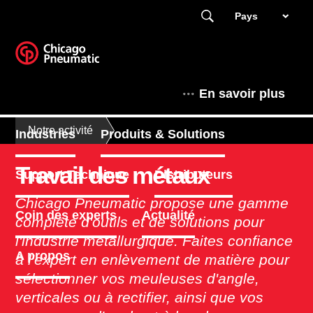
Pays
En savoir plus
Notre activité
Industries
Produits & Solutions
Travail des métaux
Support Technique
Distributeurs
Chicago Pneumatic propose une gamme
Coin des experts
Actualité
complète d'outils et de solutions pour
l'industrie métallurgique. Faites confiance
A propos
à l'expert en enlèvement de matière pour
sélectionner vos meuleuses d'angle,
verticales ou à rectifier, ainsi que vos