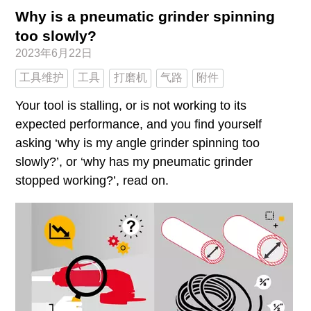
Why is a pneumatic grinder spinning
too slowly?
2023年6月22日
工具维护
工具
打磨机
气路
附件
Your tool is stalling, or is not working to its
expected performance, and you find yourself
asking ‘why is my angle grinder spinning too
slowly?’, or ‘why has my pneumatic grinder
stopped working?’, read on.