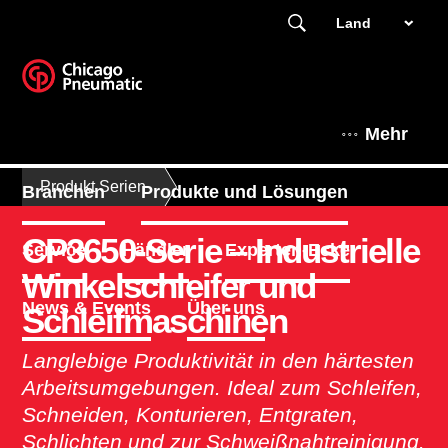
Land
Mehr
Produkt Serien
Branchen
Produkte und Lösungen
CP3650-Serie – Industrielle
Service
Händler
Experten-Ecke
Winkelschleifer und
News & Events
Über uns
Schleifmaschinen
Langlebige Produktivität in den härtesten
Arbeitsumgebungen. Ideal zum Schleifen,
Schneiden, Konturieren, Entgraten,
Schlichten und zur Schweißnahtreinigung.