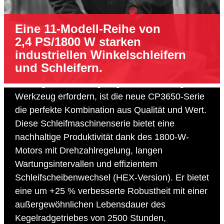
Eine 11-Modell-Reihe von
2,4 PS/1800 W starken
industriellen Winkelschleifern
und Schleifern.
Für schwere industrielle Anwendungen, die ein
leistungsstarkes, langlebiges und vielseitiges
Werkzeug erfordern, ist die neue CP3650-Serie
die perfekte Kombination aus Qualität und Wert.
Diese Schleifmaschinenserie bietet eine
nachhaltige Produktivität dank des 1800-W-
Motors mit Drehzahlregelung, langen
Wartungsintervallen und effizientem
Schleifscheibenwechsel (HEX-Version). Er bietet
eine um +25 % verbesserte Robustheit mit einer
außergewöhnlichen Lebensdauer des
Kegelradgetriebes von 2500 Stunden,